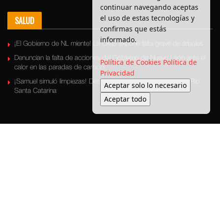
continuar navegando aceptas
el uso de estas tecnologías y
SALUD
confirmas que estás
informado.
¡El Gobierno de NL miente! La OMS expone falta grave de árboles
Denuncian la falta de acciones del Gobierno de Nuevo León ante el
Política de Cookies
Política de
calor en las paradas de camión
Privacidad
¡Samuel simuló limpiezas! Descubren basura escondida en el Río
Aceptar solo lo necesario
Santa Catarina
Aceptar todo
Últimas Noticias
Bronca Local
Seguridad
Política
Medio ambiente
Transporte
Entretenimiento
© 2025 Enbroncados - Todos los derechos reservados.