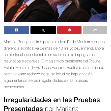
Mariana Rodríguez, tras perder la alcaldía de Monterrey por una
diferencia significativa de más de 40 mil votos, enfrenta ahora
un obstáculo considerable en su intento de impugnar los
resultados electorales. El magistrado presidente del Tribunal
Estatal Electoral (TEE), Jesús Eduardo Bautista, está inclinado
hacia un claro rechazo de su solicitud de impugnación,
argumentando serias irregularidades en las pruebas
presentadas.
Irregularidades en las Pruebas
Presentadas
por Mariana