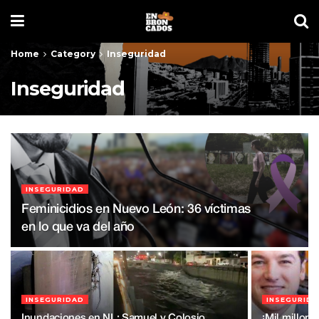
Home
Category
Inseguridad
Inseguridad
INSEGURIDAD
Feminicidios en Nuevo León: 36 víctimas
en lo que va del año
INSEGURIDAD
INSEGURID
Inundaciones en NL: Samuel y Colosio
¡Mil millon