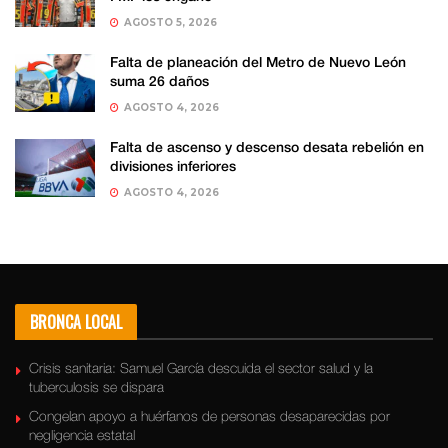
AGOSTO 5, 2026
Falta de planeación del Metro de Nuevo León
suma 26 daños
AGOSTO 4, 2026
Falta de ascenso y descenso desata rebelión en
divisiones inferiores
AGOSTO 4, 2026
BRONCA LOCAL
Crisis sanitaria: Samuel García descuida el sector salud y la
tuberculosis se dispara
Congelan apoyo a huérfanos de personas desaparecidas por
negligencia estatal