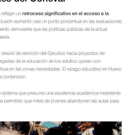
reflejan un
retroceso significativo en el acceso a la
xclusión aumentó casi un punto porcentual en las evaluaciones
ento demuestra que las políticas públicas de la actual
teria.
el desvío de atención del Ejecutivo hacia proyectos de
argadas de la educación de los adultos operan con
rtura en las zonas necesitadas. El rezago educativo en Nuevo
e contención.
un sistema que presume una excelencia académica inexistente
l ha permitido que miles de jóvenes abandonen las aulas para