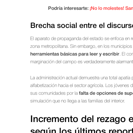
Podría interesarte:
¡No lo molestes! Sa
Brecha social entre el discurso
El aparato de propaganda del estado se enfoca en re
zona metropolitana. Sin embargo, en los municipios d
herramientas básicas para leer y escribir
. El co
marginación del campo es verdaderamente alarmant
La administración actual demuestra una total apatía p
alfabetización hacia el sector agrícola. Los jóvene
sus comunidades por la
falta de opciones de sup
simulación que no llega a las familias del interior.
Incremento del
rezago 
según los últimos repor