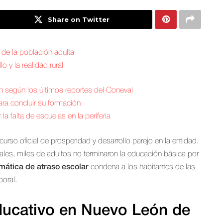
Share on Twitter
de la población adulta
o y la realidad rural
 según los últimos reportes del Coneval
ara concluir su formación
a falta de escuelas en la periferia
rso oficial de prosperidad y desarrollo parejo en la entidad.
ales, miles de adultos no terminaron la educación básica por
mática de atraso escolar
condena a los habitantes de las
boral.
ducativo en Nuevo León de