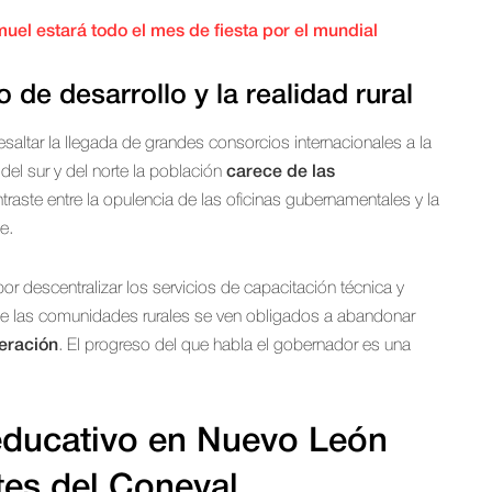
muel estará todo el mes de fiesta por el mundial
 de desarrollo y la realidad rural
saltar la llegada de grandes consorcios internacionales a la
el sur y del norte la población
carece de las
ntraste entre la opulencia de las oficinas gubernamentales y la
e.
or descentralizar los servicios de capacitación técnica y
s de las comunidades rurales se ven obligados a abandonar
eración
. El progreso del que habla el gobernador es una
educativo en Nuevo León
tes del Coneval