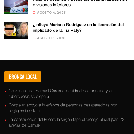
divisiones inferiores
AGOSTO 4, 2026
¿Influyó Mariana Rodríguez en la liberación del
implicado de la Tía Paty?
AGOSTO 3, 2026
BRONCA LOCAL
Crisis sanitaria: Samuel García descuida el sector salud y la
tuberculosis se dispara
Congelan apoyo a huérfanos de personas desaparecidas por
negligencia estatal
La construcción del Puente la Virgen tapa el drenaje pluvial ¡Van 22
averías de Samuel!