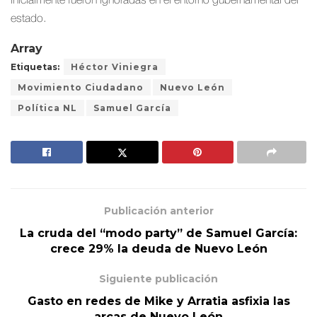
inicialmente fueron ignoradas en el entorno gubernamental del
estado.
Array
Etiquetas:
Héctor Viniegra
Movimiento Ciudadano
Nuevo León
Política NL
Samuel García
Publicación anterior
La cruda del “modo party” de Samuel García:
crece 29% la deuda de Nuevo León
Siguiente publicación
Gasto en redes de Mike y Arratia asfixia las
arcas de Nuevo León