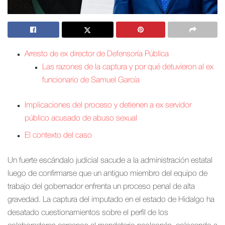
Arresto de ex director de Defensoría Pública
Las razones de la captura y por qué detuvieron al ex
funcionario de Samuel García
Implicaciones del proceso y detienen a ex servidor
público acusado de abuso sexual
El contexto del caso
Un fuerte escándalo judicial sacude a la administración estatal
luego de confirmarse que un antiguo miembro del equipo de
trabajo del gobernador enfrenta un proceso penal de alta
gravedad. La captura del imputado en el estado de Hidalgo ha
desatado cuestionamientos sobre el perfil de los