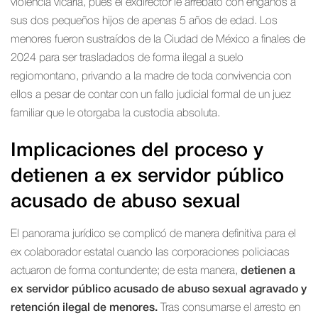
violencia vicaria, pues el exdirector le arrebató con engaños a
sus dos pequeños hijos de apenas 5 años de edad. Los
menores fueron sustraídos de la Ciudad de México a finales de
2024 para ser trasladados de forma ilegal a suelo
regiomontano, privando a la madre de toda convivencia con
ellos a pesar de contar con un fallo judicial formal de un juez
familiar que le otorgaba la custodia absoluta.
Implicaciones del proceso y
detienen a ex servidor público
acusado de abuso sexual
El panorama jurídico se complicó de manera definitiva para el
ex colaborador estatal cuando las corporaciones policiacas
actuaron de forma contundente; de esta manera,
detienen a
ex servidor público acusado de abuso sexual agravado y
retención ilegal de menores.
Tras consumarse el arresto en