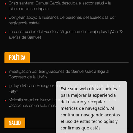
Crisis sanitaria: Samuel García descuida el sector salud y la
tuberculosis se dispara
Congelan apoyo a huérfanos de personas desaparecidas por
negligencia estatal
La construcción del Puente la Virgen tapa el drenaje pluvial ¡Van 22
averías de Samuel!
POLÍTICA
Investigación por triangulaciones de Samuel García llega al
Congreso de la Unión
¿Influyó Mariana Rodríguez en la liberación del implicado de la Tía
Este sitio web utiliza cookies
Paty?
para mejorar la experiencia
Molestia social en Nuevo León porque Samuel García suma dos
del usuario y recopilar
vacaciones en un solo mes
métricas de navegación. Al
continuar navegando aceptas
el uso de estas tecnologías y
SALUD
confirmas que estás