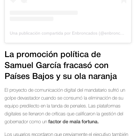
Una publicación compartida por Enbroncados (@enbroncados_mty)
La
promoción política
de
Samuel García fracasó con
Países Bajos y su ola naranja
El proyecto de comunicación digital del mandatario sufrió un
golpe devastador cuando se consumó la eliminación de su
equipo predilecto en la tanda de penales. Las plataformas
digitales se llenaron de críticas que calificaron la gestión del
gobernador como un
factor de mala fortuna.
Los usuarios recordaron que previamente el ejecutivo también