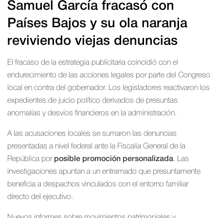
Samuel García fracasó con
Países Bajos y su ola naranja
reviviendo viejas denuncias
El fracaso de la estrategia publicitaria coincidió con el
endurecimiento de las acciones legales por parte del Congreso
local en contra del gobernador. Los legisladores reactivaron los
expedientes de juicio político derivados de presuntas
anomalías y desvíos financieros en la administración.
A las acusaciones locales se sumaron las denuncias
presentadas a nivel federal ante la Fiscalía General de la
República por
posible promoción personalizada
. Las
investigaciones apuntan a un entramado que presuntamente
beneficia a despachos vinculados con el entorno familiar
directo del ejecutivo.
Nuevos informes sobre movimientos patrimoniales y