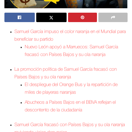
Samuel García impuso el color naranja en el Mundial para
beneficiar su partido
Nuevo León apoyó a Marruecos: Samuel García
fracasó con Países Bajos y su ola naranja
La promoción política de Samuel García fracasó con
Países Bajos y su ola naranja
El despliegue del Orange Bus y la repartición de
miles de playeras naranjas
Abucheos a Países Bajos en el BBVA reflejan el
descontento de la ciudadanía
Samuel García fracasó con Países Bajos y su ola naranja