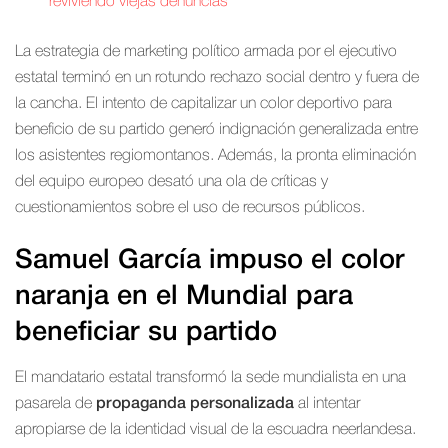
reviviendo viejas denuncias
La estrategia de marketing político armada por el ejecutivo
estatal terminó en un rotundo rechazo social dentro y fuera de
la cancha. El intento de capitalizar un color deportivo para
beneficio de su partido generó indignación generalizada entre
los asistentes regiomontanos. Además, la pronta eliminación
del equipo europeo desató una ola de críticas y
cuestionamientos sobre el uso de recursos públicos.
Samuel García impuso el color
naranja en el Mundial para
beneficiar su partido
El mandatario estatal transformó la sede mundialista en una
pasarela de
propaganda personalizada
al intentar
apropiarse de la identidad visual de la escuadra neerlandesa.