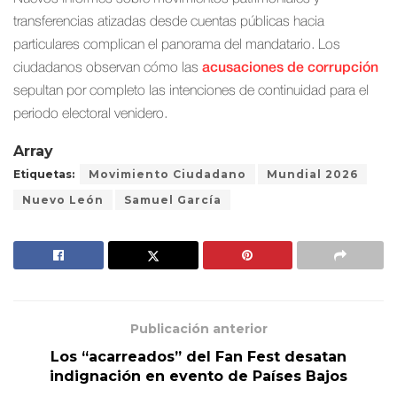
transferencias atizadas desde cuentas públicas hacia
particulares complican el panorama del mandatario. Los
ciudadanos observan cómo las
acusaciones de corrupción
sepultan por completo las intenciones de continuidad para el
periodo electoral venidero.
Array
Etiquetas:
Movimiento Ciudadano
Mundial 2026
Nuevo León
Samuel García
Publicación anterior
Los “acarreados” del Fan Fest desatan
indignación en evento de Países Bajos