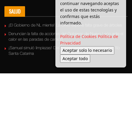
continuar navegando aceptas
el uso de estas tecnologías y
SALUD
confirmas que estás
informado.
¡El Gobierno de NL miente! La OMS expone falta grave de árboles
Denuncian la falta de acciones del Gobierno de Nuevo León ante el
Política de Cookies
Política de
calor en las paradas de camión
Privacidad
¡Samuel simuló limpiezas! Descubren basura escondida en el Río
Aceptar solo lo necesario
Santa Catarina
Aceptar todo
Últimas Noticias
Bronca Local
Seguridad
Política
Medio ambiente
Transporte
Entretenimiento
© 2025 Enbroncados - Todos los derechos reservados.