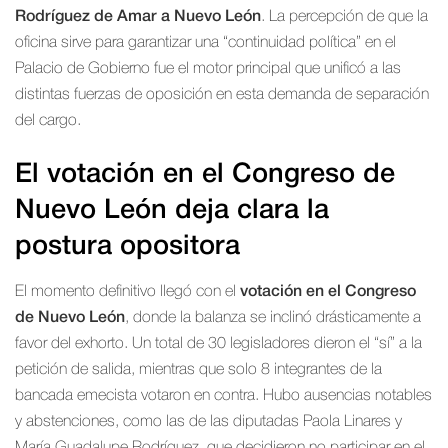
Rodríguez de Amar a Nuevo León
. La percepción de que la
oficina sirve para garantizar una “continuidad política” en el
Palacio de Gobierno fue el motor principal que unificó a las
distintas fuerzas de oposición en esta demanda de separación
del cargo.
El votación en el Congreso de
Nuevo León deja clara la
postura opositora
El momento definitivo llegó con el
votación en el Congreso
de Nuevo León
, donde la balanza se inclinó drásticamente a
favor del exhorto. Un total de 30 legisladores dieron el “sí” a la
petición de salida, mientras que solo 8 integrantes de la
bancada emecista votaron en contra. Hubo ausencias notables
y abstenciones, como las de las diputadas Paola Linares y
María Guadalupe Rodríguez, que decidieron no participar en el