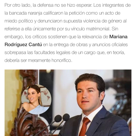
Por otro lado, la defensa no se hizo esperar. Los integrantes de
la bancada naranja calificaron la petición como un acto de
miedo político y denunciaron supuesta violencia de género al
referirse a ella únicamente por su vínculo matrimonial. Sin
embargo, los críticos sostienen que la relevancia de
Mariana
Rodríguez Cantú
en la entrega de obras y anuncios oficiales
sobrepasa las facultades legales de un cargo que, en teoría,
debería ser meramente honorífico.