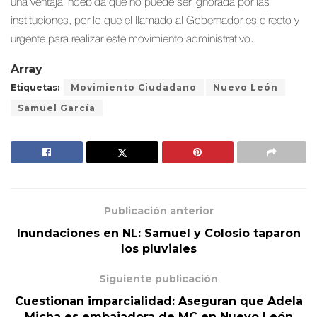
una ventaja indebida que no puede ser ignorada por las
instituciones, por lo que el llamado al Gobernador es directo y
urgente para realizar este movimiento administrativo.
Array
Etiquetas:
Movimiento Ciudadano
Nuevo León
Samuel García
Publicación anterior
Inundaciones en NL: Samuel y Colosio taparon
los pluviales
Siguiente publicación
Cuestionan imparcialidad: Aseguran que Adela
Micha es embajadora de MC en Nuevo León