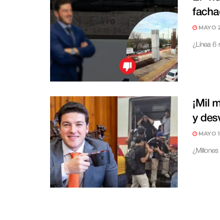
facha
MAYO 2
¿Línea 6 
¡Mil 
y des
MAYO 1
¿Millones 