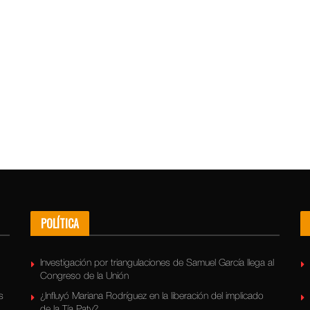
POLÍTICA
Investigación por triangulaciones de Samuel García llega al
Congreso de la Unión
s
¿Influyó Mariana Rodríguez en la liberación del implicado
de la Tía Paty?