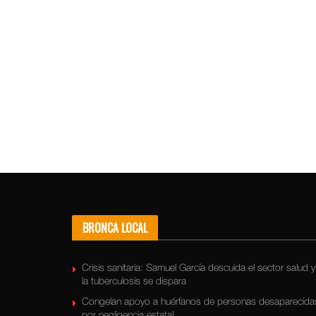
BRONCA LOCAL
Crisis sanitaria: Samuel García descuida el sector salud y
la tuberculosis se dispara
Congelan apoyo a huérfanos de personas desaparecida
por negligencia estatal