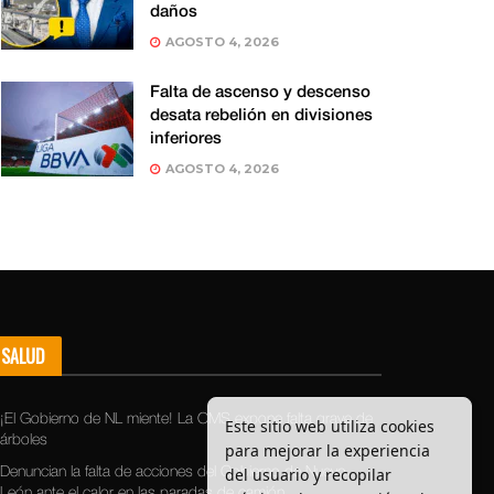
daños
AGOSTO 4, 2026
Falta de ascenso y descenso
desata rebelión en divisiones
inferiores
AGOSTO 4, 2026
SALUD
¡El Gobierno de NL miente! La OMS expone falta grave de
Este sitio web utiliza cookies
árboles
para mejorar la experiencia
del usuario y recopilar
Denuncian la falta de acciones del Gobierno de Nuevo
León ante el calor en las paradas de camión