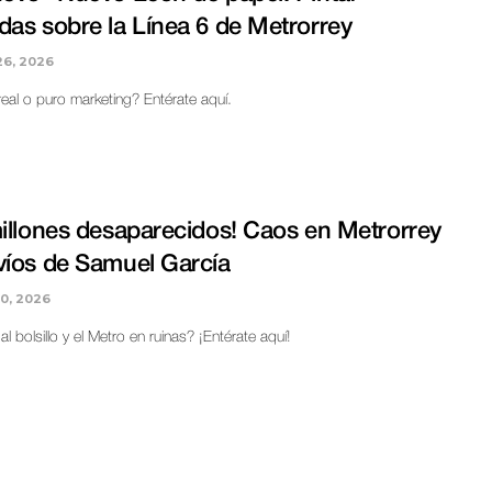
das sobre la Línea 6 de Metrorrey
6, 2026
real o puro marketing? Entérate aquí.
millones desaparecidos! Caos en Metrorrey
víos de Samuel García
0, 2026
al bolsillo y el Metro en ruinas? ¡Entérate aquí!