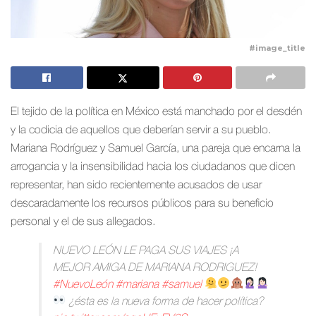
#image_title
El tejido de la política en México está manchado por el desdén
y la codicia de aquellos que deberían servir a su pueblo.
Mariana Rodríguez y Samuel García, una pareja que encarna la
arrogancia y la insensibilidad hacia los ciudadanos que dicen
representar, han sido recientemente acusados de usar
descaradamente los recursos públicos para su beneficio
personal y el de sus allegados.
NUEVO LEÓN LE PAGA SUS VIAJES ¡A
MEJOR AMIGA DE MARIANA RODRIGUEZ!
#NuevoLeón
#mariana
#samuel
¿ésta es la nueva forma de hacer política?