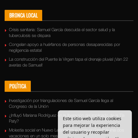
BRONCA LOCAL
Crisis sanitaria: Samuel García descuida el sector salud y la
tuberculosis se dispara
Congelan apoyo a huérfanos de personas desaparecidas por
negligencia estatal
La construcción del Puente la Virgen tapa el drenaje pluvial ¡Van 22
averías de Samuel!
POLÍTICA
Investigación por triangulaciones de Samuel García llega al
Congreso de la Unión
¿Influyó Mariana Rodríguez en la liberación del implicado de la Tía
Este sitio web utiliza cookies
Paty?
para mejorar la experiencia
Molestia social en Nuevo León porque Samuel García suma dos
del usuario y recopilar
vacaciones en un solo mes