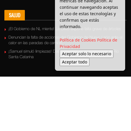
métricas de navegación. Al
continuar navegando aceptas
el uso de estas tecnologías y
SALUD
confirmas que estás
informado.
¡El Gobierno de NL miente! La OMS expone falta grave de árboles
Denuncian la falta de acciones del Gobierno de Nuevo León ante el
Política de Cookies
Política de
calor en las paradas de camión
Privacidad
¡Samuel simuló limpiezas! Descubren basura escondida en el Río
Aceptar solo lo necesario
Santa Catarina
Aceptar todo
Últimas Noticias
Bronca Local
Seguridad
Política
Medio ambiente
Transporte
Entretenimiento
© 2025 Enbroncados - Todos los derechos reservados.