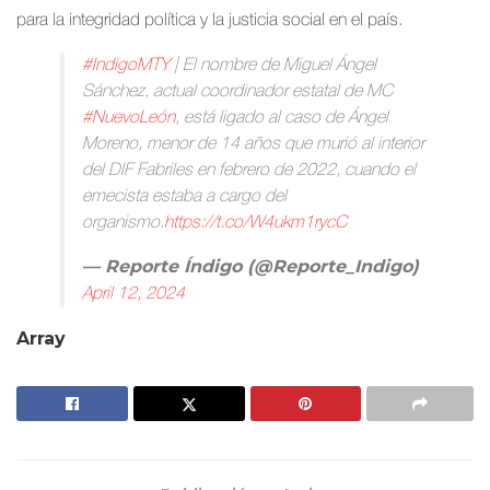
para la integridad política y la justicia social en el país.
#IndigoMTY
| El nombre de Miguel Ángel
Sánchez, actual coordinador estatal de MC
#NuevoLeón
, está ligado al caso de Ángel
Moreno, menor de 14 años que murió al interior
del DIF Fabriles en febrero de 2022, cuando el
emecista estaba a cargo del
organismo.
https://t.co/W4ukm1rycC
— Reporte Índigo (@Reporte_Indigo)
April 12, 2024
Array