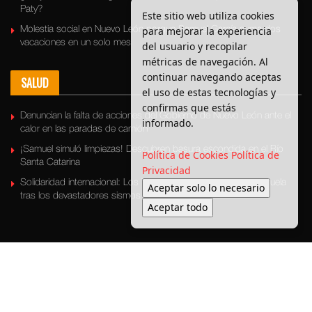
Paty?
Este sitio web utiliza cookies
para mejorar la experiencia
Molestia social en Nuevo León porque Samuel García suma dos
vacaciones en un solo mes
del usuario y recopilar
métricas de navegación. Al
continuar navegando aceptas
SALUD
el uso de estas tecnologías y
confirmas que estás
Denuncian la falta de acciones del Gobierno de Nuevo León ante el
informado.
calor en las paradas de camión
¡Samuel simuló limpiezas! Descubren basura escondida en el Río
Política de Cookies
Política de
Santa Catarina
Privacidad
Solidaridad internacional: Los Topos llevan esperanza a Venezuela
Aceptar solo lo necesario
tras los devastadores sismos
Aceptar todo
Últimas Noticias
Bronca Local
Seguridad
Política
Medio ambiente
Transporte
Entretenimiento