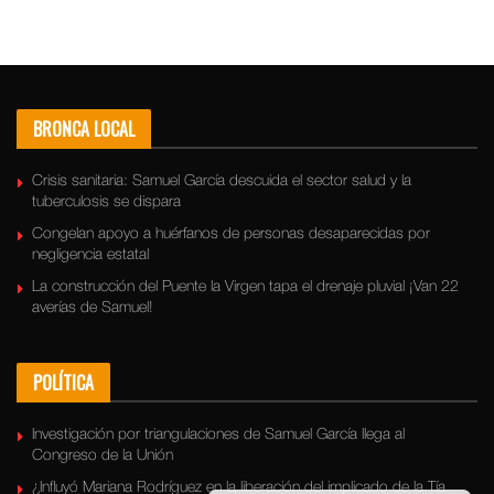
BRONCA LOCAL
Crisis sanitaria: Samuel García descuida el sector salud y la
tuberculosis se dispara
Congelan apoyo a huérfanos de personas desaparecidas por
negligencia estatal
La construcción del Puente la Virgen tapa el drenaje pluvial ¡Van 22
averías de Samuel!
POLÍTICA
Investigación por triangulaciones de Samuel García llega al
Congreso de la Unión
¿Influyó Mariana Rodríguez en la liberación del implicado de la Tía