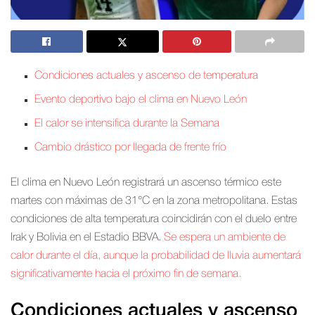
Condiciones actuales y ascenso de temperatura
Evento deportivo bajo el clima en Nuevo León
El calor se intensifica durante la Semana
Cambio drástico por llegada de frente frío
El clima en Nuevo León registrará un ascenso térmico este
martes con máximas de 31°C en la zona metropolitana. Estas
condiciones de alta temperatura coincidirán con el duelo entre
Irak y Bolivia en el Estadio BBVA.
Se espera un ambiente de
calor durante el día, aunque la probabilidad de lluvia aumentará
significativamente hacia el próximo fin de semana.
Condiciones actuales y ascenso