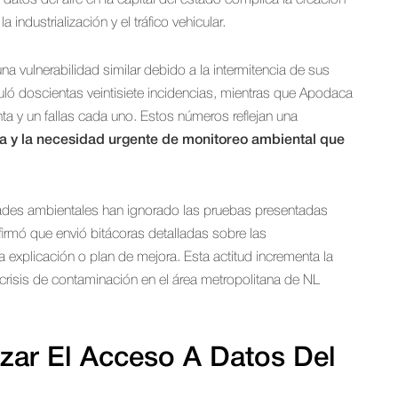
 datos del aire en la capital del estado complica la creación
 industrialización y el tráfico vehicular.
 vulnerabilidad similar debido a la intermitencia de sus
ló doscientas veintisiete incidencias, mientras que Apodaca
ta y un fallas cada uno. Estos números reflejan una
ca y la necesidad urgente de monitoreo ambiental que
idades ambientales han ignorado las pruebas presentadas
firmó que envió bitácoras detalladas sobre las
a explicación o plan de mejora. Esta actitud incrementa la
risis de contaminación en el área metropolitana de NL
izar El Acceso A Datos Del