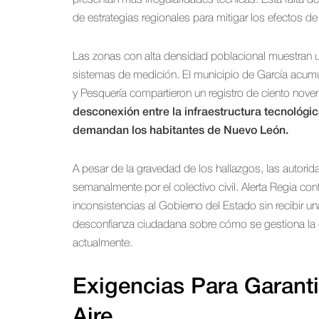
presentan más irregularidades técnicas. Esta falta de
de estrategias regionales para mitigar los efectos de la
Las zonas con alta densidad poblacional muestran una
sistemas de medición. El municipio de García acumu
y Pesquería compartieron un registro de ciento noven
desconexión entre la infraestructura tecnológi
demandan los habitantes de Nuevo León.
A pesar de la gravedad de los hallazgos, las autor
semanalmente por el colectivo civil. Alerta Regia con
inconsistencias al Gobierno del Estado sin recibir un
desconfianza ciudadana sobre cómo se gestiona la c
actualmente.
Exigencias Para Garant
Aire