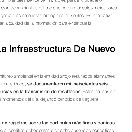
s ambientales se vuelven invisibles para el ciudadano
zación denunciante sostiene que no brindar estos indicadores
e ignoran las amenazas biológicas presentes. Es imperativo
 la calidad de la información para evitar que la
La Infraestructura De Nuevo
itoreo ambiental en la entidad arrojó resultados alarmantes
stre analizado,
se documentaron mil seiscientas seis
ncias en la transmisión de resultados.
Estas pausas en
sos momentos del día, dejando periodos de ceguera
 de registros sobre las partículas más finas y dañinas
gia identificó ochocientas dieciocho ausencias específicas