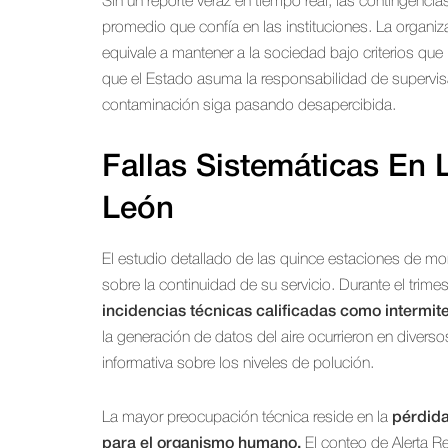
Sin un reporte veraz en tiempo real, las contingencia
promedio que confía en las instituciones. La organi
equivale a mantener a la sociedad bajo criterios qu
que el Estado asuma la responsabilidad de supervisar
contaminación siga pasando desapercibida.
Fallas Sistemáticas En 
León
El estudio detallado de las quince estaciones de mon
sobre la continuidad de su servicio. Durante el trime
incidencias técnicas calificadas como intermite
la generación de datos del aire ocurrieron en diver
informativa sobre los niveles de polución.
La mayor preocupación técnica reside en la
pérdida
para el organismo humano.
El conteo de Alerta Re