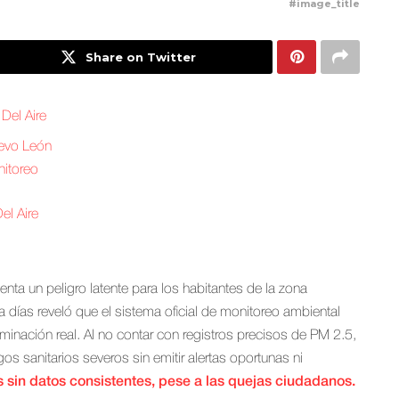
#image_title
Share on Twitter
Del Aire
uevo León
nitoreo
el Aire
enta un peligro latente para los habitantes de la zona
 días reveló que el sistema oficial de monitoreo ambiental
aminación real. Al no contar con registros precisos de PM 2.5,
os sanitarios severos sin emitir alertas oportunas ni
sin datos consistentes, pese a las quejas ciudadanos.