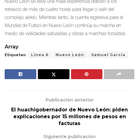
Nuevo León se lleve una mala experiencia debido a los
retrasos de más de cuatro horas para llegar o salir del
complejo aéreo. Mientras tanto, la cuenta regresiva para el
Mundial de Futbol en Nuevo León continúa su marcha en
medio de vialidades saturadas y obras a marchas forzadas.
Array
Etiquetas:
Línea 6
Nuevo León
Samuel García
Publicación anterior
El huachigobernador de Nuevo León: piden
explicaciones por 15 millones de pesos en
facturas
Siguiente publicación