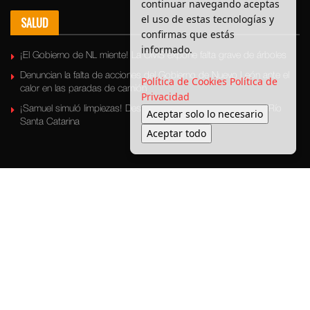
continuar navegando aceptas
el uso de estas tecnologías y
SALUD
confirmas que estás
informado.
¡El Gobierno de NL miente! La OMS expone falta grave de árboles
Denuncian la falta de acciones del Gobierno de Nuevo León ante el
Política de Cookies
Política de
calor en las paradas de camión
Privacidad
¡Samuel simuló limpiezas! Descubren basura escondida en el Río
Aceptar solo lo necesario
Santa Catarina
Aceptar todo
Últimas Noticias
Bronca Local
Seguridad
Política
Medio ambiente
Transporte
Entretenimiento
© 2025 Enbroncados - Todos los derechos reservados.