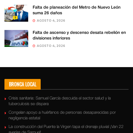
Falta de planeación del Metro de Nuevo León
suma 26 daños
AGOSTO 4, 2026
Falta de ascenso y descenso desata rebelión en
divisiones inferiores
AGOSTO 4, 2026
BRONCA LOCAL
Crisis sanitaria: Samuel García descuida el sector salud y la
tuberculosis se dispara
Congelan apoyo a huérfanos de personas desaparecidas por
negligencia estatal
La construcción del Puente la Virgen tapa el drenaje pluvial ¡Van 22
averías de Samuel!