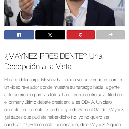
¿MÁYNEZ PRESIDENTE? Una
Decepción a la Vista
El candidato Jorge Máynez ha dejado ver su verdadera cara en
un video revelador donde muestra su hartazgo hacia la gente,
solo sonriendo para las fotos. La diferencia entre su actitud en
el primer y último debate presidencial es OBVIA. Un claro
ejemplo de que solo es un borrego de Samuel García. Máynez,
¿sí sabes que pudiste haber dicho “no, yo no quiero ser
candidato”? ¡Esto no está funcionando, dice Máynez! A quien