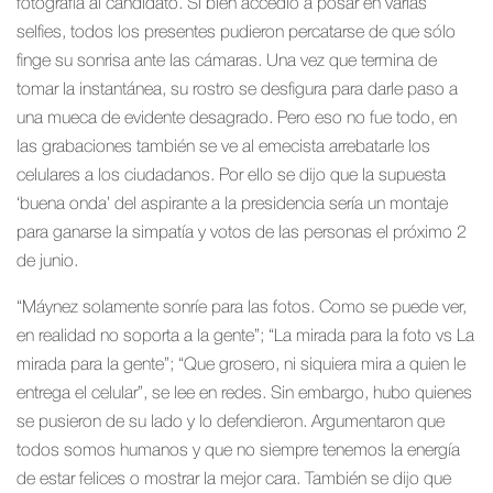
fotografía al candidato. Si bien accedió a posar en varias
selfies, todos los presentes pudieron percatarse de que sólo
finge su sonrisa ante las cámaras. Una vez que termina de
tomar la instantánea, su rostro se desfigura para darle paso a
una mueca de evidente desagrado. Pero eso no fue todo, en
las grabaciones también se ve al emecista arrebatarle los
celulares a los ciudadanos. Por ello se dijo que la supuesta
‘buena onda’ del aspirante a la presidencia sería un montaje
para ganarse la simpatía y votos de las personas el próximo 2
de junio.
“Máynez solamente sonríe para las fotos. Como se puede ver,
en realidad no soporta a la gente”; “La mirada para la foto vs La
mirada para la gente”; “Que grosero, ni siquiera mira a quien le
entrega el celular”, se lee en redes. Sin embargo, hubo quienes
se pusieron de su lado y lo defendieron. Argumentaron que
todos somos humanos y que no siempre tenemos la energía
de estar felices o mostrar la mejor cara. También se dijo que