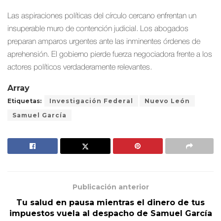
Las aspiraciones políticas del círculo cercano enfrentan un
insuperable muro de contención judicial. Los abogados
preparan amparos urgentes ante las inminentes órdenes de
aprehensión. El gobierno pierde fuerza negociadora frente a los
actores políticos verdaderamente relevantes.
Array
Etiquetas:
Investigación Federal
Nuevo León
Samuel García
Publicación anterior
Tu salud en pausa mientras el dinero de tus
impuestos vuela al despacho de Samuel García