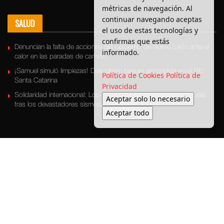
métricas de navegación. Al
continuar navegando aceptas
SALUD
el uso de estas tecnologías y
confirmas que estás
Denuncian la falta de acciones del Gobierno de Nuevo León ante el
informado.
calor en las paradas de camión
¡Samuel simuló limpiezas! Descubren basura escondida en el Río
Política de Cookies
Política de
Santa Catarina
Privacidad
Solidaridad internacional: Los Topos llevan esperanza a Venezuela
Aceptar solo lo necesario
tras los devastadores sismos
Aceptar todo
Últimas Noticias
Bronca Local
Seguridad
Política
Medio ambiente
Transporte
Entretenimiento
© 2025 Enbroncados - Todos los derechos reservados.