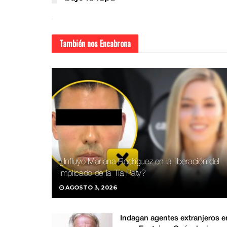
También nos
Encabrona
¿Influyó Mariana Rodríguez en la liberación del
implicado de la Tía Paty?
AGOSTO 3, 2026
Indagan agentes extranjeros e