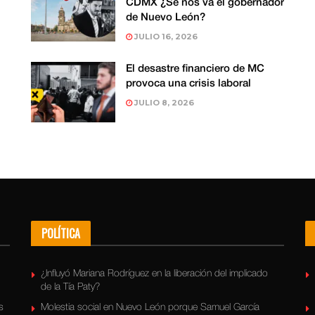
CDMX ¿Se nos va el gobernador
de Nuevo León?
JULIO 16, 2026
El desastre financiero de MC
provoca una crisis laboral
JULIO 8, 2026
POLÍTICA
¿Influyó Mariana Rodríguez en la liberación del implicado
de la Tía Paty?
s
Molestia social en Nuevo León porque Samuel García