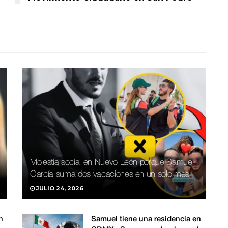
Molestia social en Nuevo León porque Samuel
García suma dos vacaciones en un solo mes
JULIO 24, 2026
n
Samuel tiene una residencia en