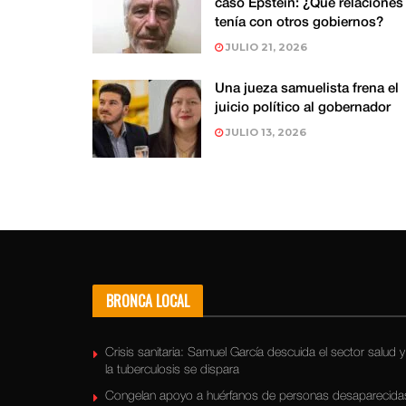
caso Epstein: ¿Qué relaciones
tenía con otros gobiernos?
JULIO 21, 2026
Una jueza samuelista frena el
juicio político al gobernador
JULIO 13, 2026
BRONCA LOCAL
Crisis sanitaria: Samuel García descuida el sector salud y
la tuberculosis se dispara
Congelan apoyo a huérfanos de personas desaparecida