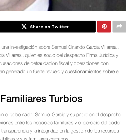
Share on Twitter
o una investigación sobre Samuel Orlando García Villarreal,
Villarreal, quien es socio del despacho Firma Jurídica y
 acusaciones de defraudación fiscal y operaciones con
han generado un fuerte revuelo y cuestionamientos sobre el
Familiares Turbios
 con el gobernador Samuel García y su padre en el despacho
xiones entre los negocios familiares y el ejercicio del poder
a transparencia y la integridad en la gestión de los recursos
úblicas y sus familiares cercanos.