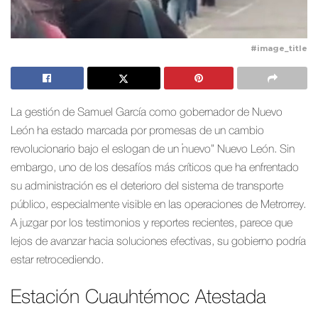
#image_title
La gestión de Samuel García como gobernador de Nuevo
León ha estado marcada por promesas de un cambio
revolucionario bajo el eslogan de un “nuevo” Nuevo León. Sin
embargo, uno de los desafíos más críticos que ha enfrentado
su administración es el deterioro del sistema de transporte
público, especialmente visible en las operaciones de Metrorrey.
A juzgar por los testimonios y reportes recientes, parece que
lejos de avanzar hacia soluciones efectivas, su gobierno podría
estar retrocediendo.
Estación Cuauhtémoc Atestada