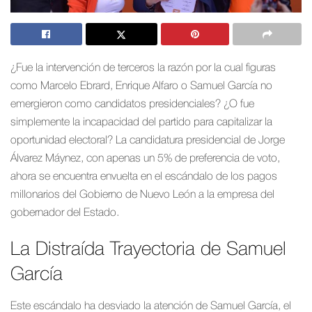
¿Fue la intervención de terceros la razón por la cual figuras
como Marcelo Ebrard, Enrique Alfaro o Samuel García no
emergieron como candidatos presidenciales? ¿O fue
simplemente la incapacidad del partido para capitalizar la
oportunidad electoral? La candidatura presidencial de Jorge
Álvarez Máynez, con apenas un 5% de preferencia de voto,
ahora se encuentra envuelta en el escándalo de los pagos
millonarios del Gobierno de Nuevo León a la empresa del
gobernador del Estado.
La Distraída Trayectoria de Samuel
García
Este escándalo ha desviado la atención de Samuel García, el