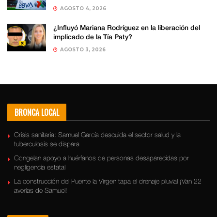
AGOSTO 4, 2026
¿Influyó Mariana Rodríguez en la liberación del
implicado de la Tía Paty?
AGOSTO 3, 2026
BRONCA LOCAL
Crisis sanitaria: Samuel García descuida el sector salud y la
tuberculosis se dispara
Congelan apoyo a huérfanos de personas desaparecidas por
negligencia estatal
La construcción del Puente la Virgen tapa el drenaje pluvial ¡Van 22
averías de Samuel!