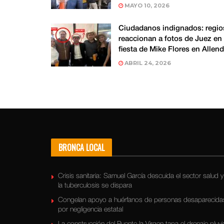
MAYO 10, 2026
Ciudadanos indignados: regio
reaccionan a fotos de Juez en
fiesta de Mike Flores en Allen
ABRIL 24, 2026
BRONCA LOCAL
Crisis sanitaria: Samuel García descuida el sector salud y
la tuberculosis se dispara
Congelan apoyo a huérfanos de personas desaparecida
por negligencia estatal