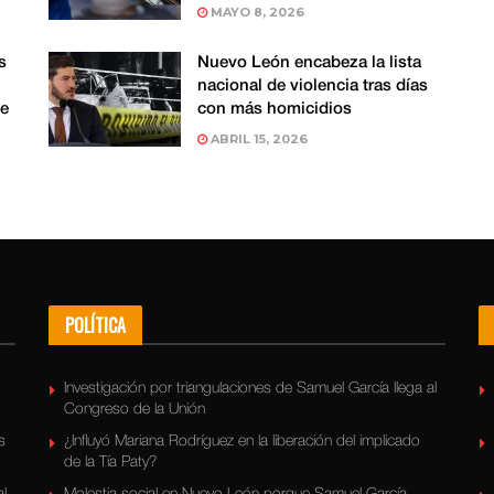
MAYO 8, 2026
s
Nuevo León encabeza la lista
nacional de violencia tras días
de
con más homicidios
ABRIL 15, 2026
POLÍTICA
Investigación por triangulaciones de Samuel García llega al
Congreso de la Unión
s
¿Influyó Mariana Rodríguez en la liberación del implicado
de la Tía Paty?