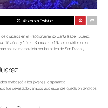
Share on Twitter
o de disparos en el Fraccionamiento Santa Isabel, Juárez,
e 15 años, y Néstor Samuel, de 16, se convirtieron en
aban en una motocicleta por las calles de San Diego y
Juárez
mados emboscó a los jóvenes, disparando
tado fue devastador: ambos adolescentes quedaron tendidos