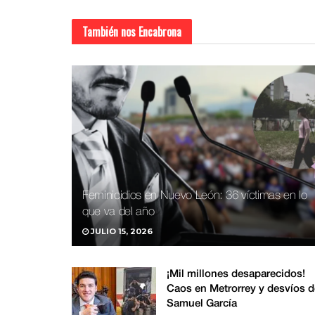
También nos
Encabrona
Feminicidios en Nuevo León: 36 víctimas en lo
que va del año
JULIO 15, 2026
¡Mil millones desaparecidos!
Caos en Metrorrey y desvíos d
Samuel García