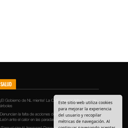
SALUD
¡El Gobierno de NL miente! La OMS expone falta grave de
Este sitio web utiliza cookies
árboles
para mejorar la experiencia
del usuario y recopilar
Denuncian la falta de acciones del Gobierno de Nuevo
León ante el calor en las paradas de camión
métricas de navegación. Al
continuar navegando aceptas