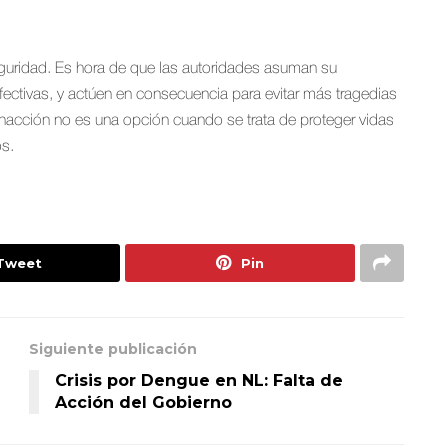
guridad. Es hora de que las autoridades asuman su
fectivas, y actúen en consecuencia para evitar más tragedias
nacción no es una opción cuando se trata de proteger vidas
os.
Tweet
Pin
Siguiente publicación
Crisis por Dengue en NL: Falta de
Acción del Gobierno