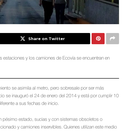
Share on Twitter
as estaciones y los camiones de Ecovía se encuentran en
iento se asimila al metro, pero sobresale por ser más
cio se inauguró el 24 de enero del 2014 y está por cumplir 10
ferente a sus fechas de inicio.
en pésimo estado, sucias y con sistemas obsoletos o
dicionado y camiones inservibles. Quienes utilizan este medio