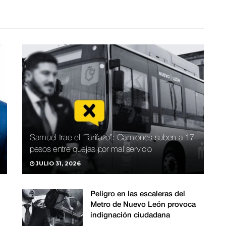
Samuel trae el “Tarifazo”: Camiones suben a 17
pesos entre quejas por mal servicio
JULIO 31, 2026
Peligro en las escaleras del
Metro de Nuevo León provoca
indignación ciudadana