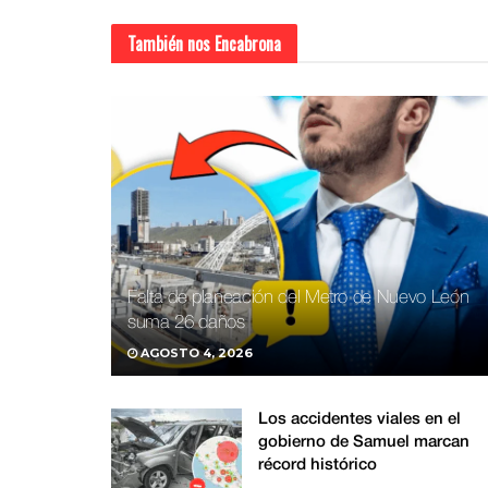
También nos
Encabrona
Falta de planeación del Metro de Nuevo León
suma 26 daños
AGOSTO 4, 2026
Los accidentes viales en el
gobierno de Samuel marcan
récord histórico