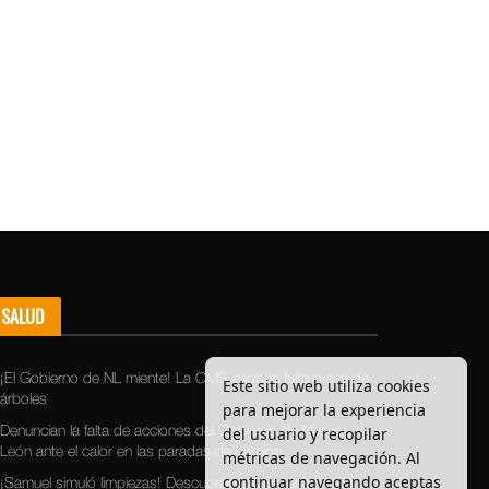
SALUD
¡El Gobierno de NL miente! La OMS expone falta grave de
Este sitio web utiliza cookies
árboles
para mejorar la experiencia
del usuario y recopilar
Denuncian la falta de acciones del Gobierno de Nuevo
León ante el calor en las paradas de camión
métricas de navegación. Al
continuar navegando aceptas
¡Samuel simuló limpiezas! Descubren basura escondida