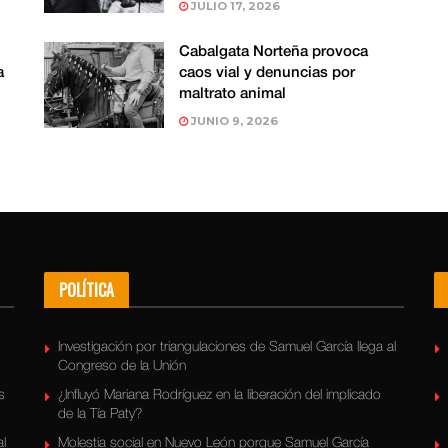
JULIO 17, 2026
Cabalgata Norteña provoca
a
caos vial y denuncias por
maltrato animal
JUNIO 9, 2026
POLÍTICA
Investigación por triangulaciones de Samuel García llega al
Congreso de la Unión
s
¿Influyó Mariana Rodríguez en la liberación del implicado
de la Tía Paty?
al
Molestia social en Nuevo León porque Samuel García