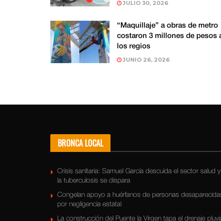
JULIO 30, 2026
“Maquillaje” a obras de metro
costaron 3 millones de pesos 
los regios
JUNIO 26, 2026
BRONCA LOCAL
Crisis sanitaria: Samuel García descuida el sector salud y
la tuberculosis se dispara
Congelan apoyo a huérfanos de personas desaparecida
por negligencia estatal
La construcción del Puente la Virgen tapa el drenaje pluvi