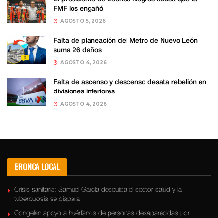
FMF los engañó
AGOSTO 5, 2026
Falta de planeación del Metro de Nuevo León
suma 26 daños
AGOSTO 4, 2026
Falta de ascenso y descenso desata rebelión en
divisiones inferiores
AGOSTO 4, 2026
BRONCA LOCAL
Crisis sanitaria: Samuel García descuida el sector salud y la
tuberculosis se dispara
Congelan apoyo a huérfanos de personas desaparecidas por