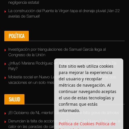
negligencia estatal
La construcción del Puente la Virgen tapa el drenaje pluvial ¡Van 22
averías de Samuel!
POLÍTICA
Investigación por triangulaciones de Samuel García llega al
Congreso de la Unión
¿Influyó Mariana Rodríguez en la liberación del implicado de la Tía
Este sitio web utiliza cookies
Paty?
para mejorar la experiencia
Molestia social en Nuevo León porque Samuel García suma dos
del usuario y recopilar
vacaciones en un solo mes
métricas de navegación. Al
continuar navegando aceptas
el uso de estas tecnologías y
SALUD
confirmas que estás
informado.
¡El Gobierno de NL miente! La OMS expone falta grave de árboles
Denuncian la falta de acciones del Gobierno de Nuevo León ante el
Política de Cookies
Política de
calor en las paradas de camión