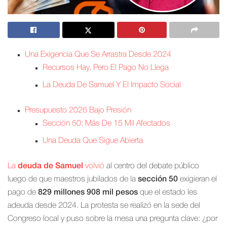
Una Exigencia Que Se Arrastra Desde 2024
Recursos Hay, Pero El Pago No Llega
La Deuda De Samuel Y El Impacto Social
Presupuesto 2026 Bajo Presión
Sección 50: Más De 15 Mil Afectados
Una Deuda Que Sigue Abierta
La
deuda de Samuel
volvió
al centro del debate público
luego de que maestros jubilados de la
sección 50
exigieran el
pago de
829 millones 908 mil pesos
que el estado les
adeuda desde 2024. La protesta se realizó en la sede del
Congreso local y puso sobre la mesa una pregunta clave: ¿por