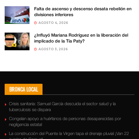
Falta de ascenso y descenso desata rebelión en
divisiones inferiores
AGOSTO 4, 2026
¿Influyó Mariana Rodríguez en la liberación del
implicado de la Tía Paty?
AGOSTO 3, 2026
BRONCA LOCAL
Crisis sanitaria: Samuel García descuida el sector salud y la
tuberculosis se dispara
Congelan apoyo a huérfanos de personas desaparecidas por
negligencia estatal
La construcción del Puente la Virgen tapa el drenaje pluvial ¡Van 22