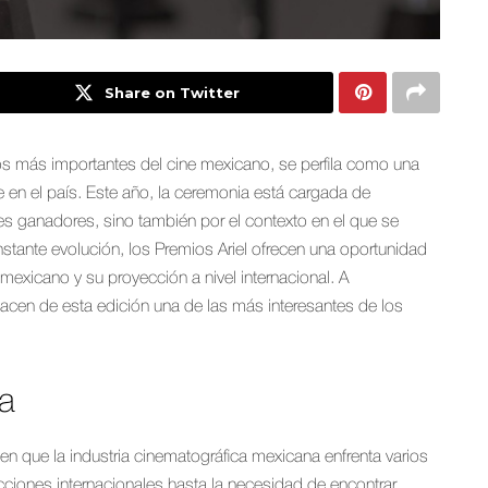
Share on Twitter
os más importantes del cine mexicano, se perfila como una
e en el país. Este año, la ceremonia está cargada de
es ganadores, sino también por el contexto en el que se
tante evolución, los Premios Ariel ofrecen una oportunidad
 mexicano y su proyección a nivel internacional. A
acen de esta edición una de las más interesantes de los
ia
 que la industria cinematográfica mexicana enfrenta varios
iones internacionales hasta la necesidad de encontrar