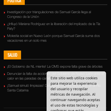
POLÍTICA
Investigación por triangulaciones de Samuel García llega al
Congreso de la Unión
¿Influyó Mariana Rodríguez en la liberación del implicado de la Tía
Paty?
Molestia social en Nuevo León porque Samuel García suma dos
vacaciones en un solo mes
SALUD
¡El Gobierno de NL miente! La OMS expone falta grave de árboles
Denuncian la falta de acciones del Gobierno de Nuevo León ante el
Este sitio web utiliza cookies
calor en las paradas de camión
para mejorar la experiencia
¡Samuel simuló limpiezas! Descubren basura escondida en el Río
del usuario y recopilar
Santa Catarina
métricas de navegación. Al
continuar navegando aceptas
el uso de estas tecnologías y
confirmas que estás