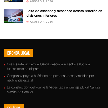
AGOSTO 4, 2026
Falta de ascenso y descenso desata rebelión en
divisiones inferiores
AGOSTO 4, 2026
BRONCA LOCAL
Crisis sanitaria: Samuel García descuida el sector salud y la
tuberculosis se dispara
Congelan apoyo a huérfanos de personas desaparecidas por
negligencia estatal
La construcción del Puente la Virgen tapa el drenaje pluvial ¡Van 22
averías de Samuel!