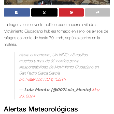
La tragedia en el evento político pudo haberse evitado si
Movimiento Ciudadano hubiera tomado en serio los avisos de
ráfagas de viento de hasta 70 km/h, según expertos en la
materia.
Hasta el momento, UN NIÑO y 8 adultos
muertos y mas de 60 heridos por la
irresponsabilidad de Movimiento Ciudadano en
San Pedro Garza García
pic.twitter.com/cLPq4EoR1l
— 𝙇𝙤𝙡𝙖 𝙈𝙚𝙣𝙩𝙤 (@007Lola_Mento)
May
23, 2024
Alertas Meteorológicas