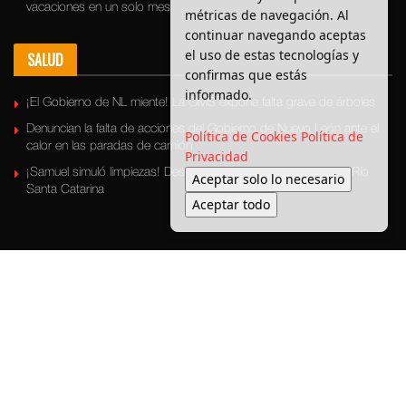
vacaciones en un solo mes
métricas de navegación. Al
continuar navegando aceptas
el uso de estas tecnologías y
SALUD
confirmas que estás
informado.
¡El Gobierno de NL miente! La OMS expone falta grave de árboles
Denuncian la falta de acciones del Gobierno de Nuevo León ante el
Política de Cookies
Política de
calor en las paradas de camión
Privacidad
¡Samuel simuló limpiezas! Descubren basura escondida en el Río
Aceptar solo lo necesario
Santa Catarina
Aceptar todo
Últimas Noticias
Bronca Local
Seguridad
Política
Medio ambiente
Transporte
Entretenimiento
© 2025 Enbroncados - Todos los derechos reservados.