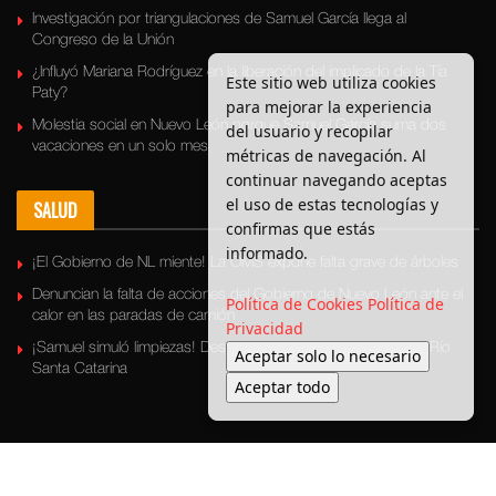
Investigación por triangulaciones de Samuel García llega al
Congreso de la Unión
¿Influyó Mariana Rodríguez en la liberación del implicado de la Tía
Este sitio web utiliza cookies
Paty?
para mejorar la experiencia
Molestia social en Nuevo León porque Samuel García suma dos
del usuario y recopilar
vacaciones en un solo mes
métricas de navegación. Al
continuar navegando aceptas
el uso de estas tecnologías y
SALUD
confirmas que estás
informado.
¡El Gobierno de NL miente! La OMS expone falta grave de árboles
Denuncian la falta de acciones del Gobierno de Nuevo León ante el
Política de Cookies
Política de
calor en las paradas de camión
Privacidad
¡Samuel simuló limpiezas! Descubren basura escondida en el Río
Aceptar solo lo necesario
Santa Catarina
Aceptar todo