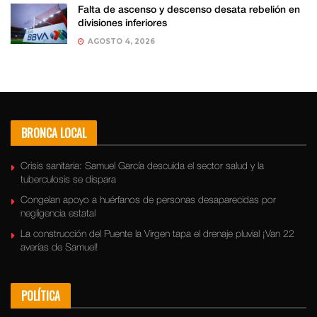
Falta de ascenso y descenso desata rebelión en
divisiones inferiores
AGOSTO 4, 2026
BRONCA LOCAL
Crisis sanitaria: Samuel García descuida el sector salud y la
tuberculosis se dispara
Congelan apoyo a huérfanos de personas desaparecidas por
negligencia estatal
La construcción del Puente la Virgen tapa el drenaje pluvial ¡Van 22
averías de Samuel!
POLÍTICA