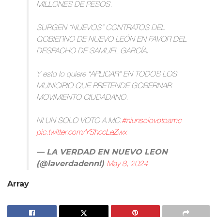
MILLONES DE PESOS.
SURGEN “NUEVOS” CONTRATOS DEL
GOBIERNO DE NUEVO LEÓN EN FAVOR DEL
DESPACHO DE SAMUEL GARCÍA.
Y esto lo quiere “APLICAR” EN TODOS LOS
MUNICIPIO QUE PRETENDE GOBERNAR
MOVIMIENTO CIUDADANO.
NI UN SOLO VOTO A MC.
#niunsolovotoamc
pic.twitter.com/YShccLeZwx
— LA VERDAD EN NUEVO LEON
(@laverdadennl)
May 8, 2024
Array