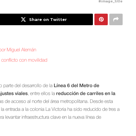
#image_title
Share on Twitter
por Miguel Alemán
n conflicto con movilidad
parte del desarrollo de la
Línea 6 del Metro de
justes viales
, entre ellos la
reducción de carriles en la
utas de acceso al norte del área metropolitana. Desde esta
a entrada a la colonia La Victoria ha sido reducido de tres a
a levantar infraestructura clave en la nueva línea de