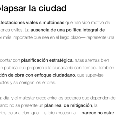
olapsar la ciudad
afectaciones viales simultáneas
que han sido motivo de
iones civiles. La
ausencia de una política integral de
más importante que sea en el largo plazo— represente una
 contar con
planificación estratégica
, rutas alternas bien
 pública que preparen a la ciudadanía con tiempo. También
tión de obra con enfoque ciudadano
, que supervise
tos y se corrigen los errores.
a día, y el malestar crece entre los sectores que dependen de
tanto no se presente un
plan real de mitigación
, la
arios de una obra que —si bien necesaria—
parece no estar