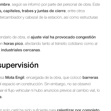
iembre
, según se informó por parte del personal de obra. Este
 capiteles, trabes y juntas de cierre
, entre otros
tercambiador y cabezal de la estación, así como estructuras
endario de obra, el
ajuste vial ha provocado congestión
 en
horas pico
, afectando tanto al tránsito cotidiano como al
 industriales cercanas
.
supervisión
resa
Mota Engil
, encargada de la obra, que colocó
barreras
el espacio en construcción. Sin embargo, no se observó
r el flujo vehicular ni hubo anuncios previos al cambio vial, lo
s
.
solo carril ha sido suficiente para
ralentizar por completo