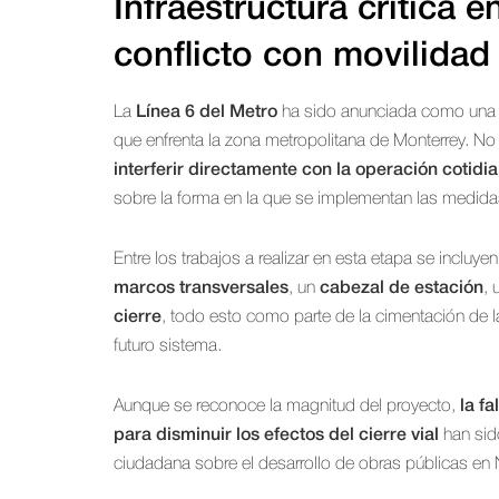
Infraestructura crítica 
conflicto con movilidad
La
Línea 6 del Metro
ha sido anunciada como una d
que enfrenta la zona metropolitana de Monterrey. No
interferir directamente con la operación cotidia
sobre la forma en la que se implementan las medida
Entre los trabajos a realizar en esta etapa se incluye
marcos transversales
, un
cabezal de estación
, 
cierre
, todo esto como parte de la cimentación de 
futuro sistema.
Aunque se reconoce la magnitud del proyecto,
la f
para disminuir los efectos del cierre vial
han sid
ciudadana sobre el desarrollo de obras públicas en