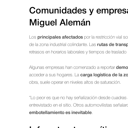
Comunidades y empresa
Miguel Alemán
Los
principales afectados
por la restricción vial s
de la zona industrial colindante. Las
rutas de trans
retrasos en horarios laborales y tiempos de traslado 
Algunas empresas han comenzado a reportar
demor
acceder a sus hogares. La
carga logística de la z
obra, suele operar en niveles altos de saturación.
“Lo peor es que no hay señalización desde cuadras a
entrevistado en el sitio. Otros automovilistas señalaro
embotellamiento es inevitable
.