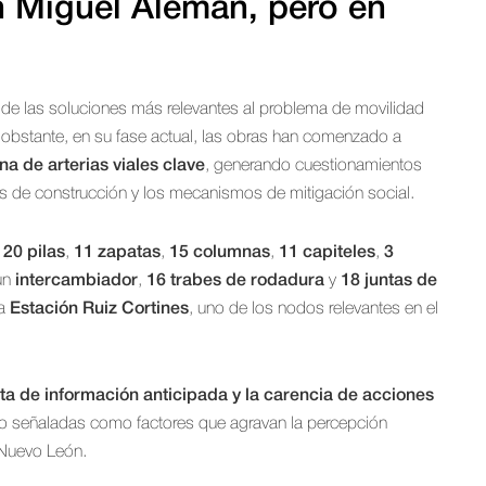
en Miguel Alemán, pero en
e las soluciones más relevantes al problema de movilidad
 obstante, en su fase actual, las obras han comenzado a
na de arterias viales clave
, generando cuestionamientos
s de construcción y los mecanismos de mitigación social.
n
20 pilas
,
11 zapatas
,
15 columnas
,
11 capiteles
,
3
un
intercambiador
,
16 trabes de rodadura
y
18 juntas de
la
Estación Ruiz Cortines
, uno de los nodos relevantes en el
alta de información anticipada y la carencia de acciones
o señaladas como factores que agravan la percepción
 Nuevo León.