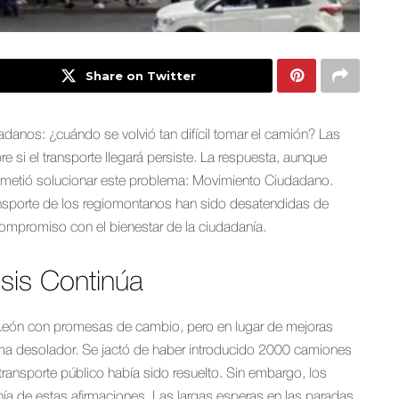
Share on Twitter
danos: ¿cuándo se volvió tan difícil tomar el camión? Las
e si el transporte llegará persiste. La respuesta, aunque
rometió solucionar este problema: Movimiento Ciudadano.
nsporte de los regiomontanos han sido desatendidas de
compromiso con el bienestar de la ciudadanía.
sis Continúa
León con promesas de cambio, pero en lugar de mejoras
ama desolador. Se jactó de haber introducido 2000 camiones
transporte público había sido resuelto. Sin embargo, los
nía de estas afirmaciones. Las largas esperas en las paradas