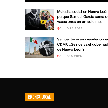
Molestia social en Nuevo Leó
porque Samuel García suma d
vacaciones en un solo mes
JULIO 24, 2026
Samuel tiene una residencia e
CDMX ¿Se nos va el gobernad
de Nuevo León?
JULIO 16, 2026
BRONCA LOCAL