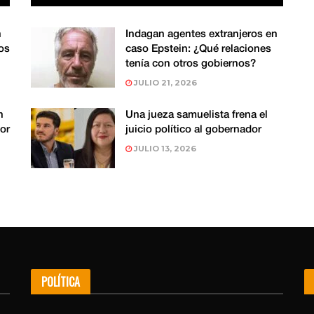
n
Indagan agentes extranjeros en
os
caso Epstein: ¿Qué relaciones
tenía con otros gobiernos?
JULIO 21, 2026
n
Una jueza samuelista frena el
or
juicio político al gobernador
JULIO 13, 2026
POLÍTICA