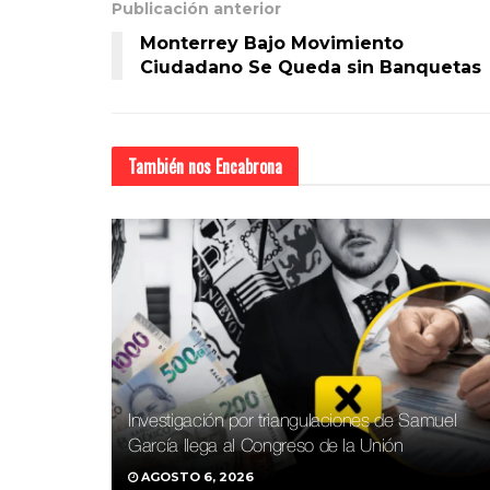
Publicación anterior
Monterrey Bajo Movimiento
Ciudadano Se Queda sin Banquetas
También nos
Encabrona
Investigación por triangulaciones de Samuel
García llega al Congreso de la Unión
AGOSTO 6, 2026