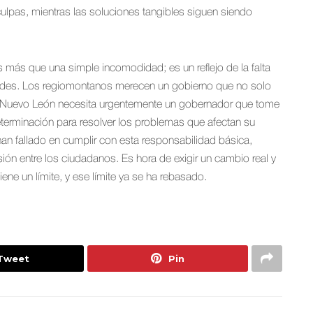
ulpas, mientras las soluciones tangibles siguen siendo
s más que una simple incomodidad; es un reflejo de la falta
dades. Los regiomontanos merecen un gobierno que no solo
. Nuevo León necesita urgentemente un gobernador que tome
terminación para resolver los problemas que afectan su
han fallado en cumplir con esta responsabilidad básica,
sión entre los ciudadanos. Es hora de exigir un cambio real y
ene un límite, y ese límite ya se ha rebasado.
Tweet
Pin