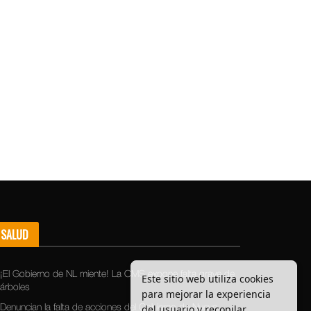
SALUD
¡El Gobierno de NL miente! La OMS expone falta grave de
Este sitio web utiliza cookies
árboles
para mejorar la experiencia
del usuario y recopilar
Denuncian la falta de acciones del Gobierno de Nuevo