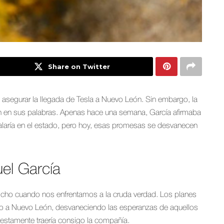
Share on Twitter
 asegurar la llegada de Tesla a Nuevo León. Sin embargo, la
on en sus palabras. Apenas hace una semana, García afirmaba
alaría en el estado, pero hoy, esas promesas se desvanecen
el García
icho cuando nos enfrentamos a la cruda verdad. Los planes
ado a Nuevo León, desvaneciendo las esperanzas de aquellos
estamente traería consigo la compañía.