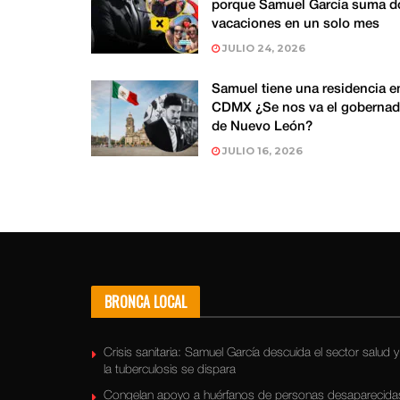
porque Samuel García suma d
vacaciones en un solo mes
JULIO 24, 2026
Samuel tiene una residencia e
CDMX ¿Se nos va el gobernad
de Nuevo León?
JULIO 16, 2026
BRONCA LOCAL
Crisis sanitaria: Samuel García descuida el sector salud y
la tuberculosis se dispara
Congelan apoyo a huérfanos de personas desaparecida