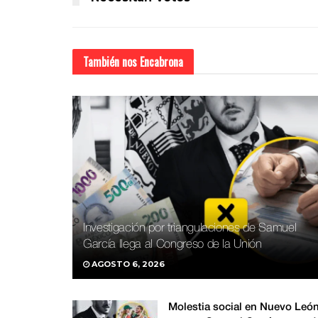
También nos
Encabrona
Investigación por triangulaciones de Samuel
García llega al Congreso de la Unión
AGOSTO 6, 2026
Molestia social en Nuevo Leó