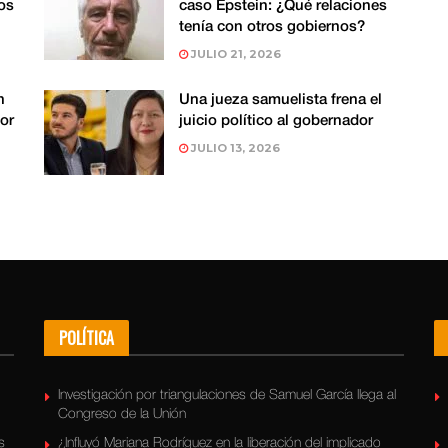
os
caso Epstein: ¿Qué relaciones
tenía con otros gobiernos?
JULIO 21, 2026
n
Una jueza samuelista frena el
or
juicio político al gobernador
JULIO 13, 2026
POLÍTICA
Investigación por triangulaciones de Samuel García llega al
Congreso de la Unión
s
¿Influyó Mariana Rodríguez en la liberación del implicado