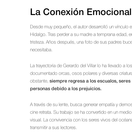
La Conexión Emocional 
Desde muy pequeño, el autor desarrolló un vínculo e
Hidalgo. Tras perder a su madre a temprana edad, en
tristeza. Años después, una foto de sus padres buc
necesitaba.
La trayectoria de Gerardo del Villar lo ha llevado a
documentado orcas, osos polares y diversas criatu
obstante,
siempre regresa a los escualos, seres
personas debido a los prejuicios.
A través de su lente, busca generar empatía y demo
cine retrata. Su trabajo se ha convertido en un medi
visual. La convivencia con los seres vivos del océ
transmitir a sus lectores.