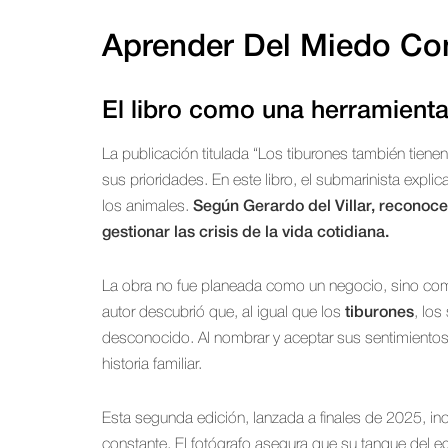
Aprender Del Miedo Con
El libro como una herramient
La publicación titulada “Los tiburones también tien
sus prioridades. En este libro, el submarinista exp
los animales.
Según Gerardo del Villar, reconoce
gestionar las crisis de la vida cotidiana.
La obra no fue planeada como un negocio, sino como 
autor descubrió que, al igual que los
tiburones
, los
desconocido. Al nombrar y aceptar sus sentimientos,
historia familiar.
Esta segunda edición, lanzada a finales de 2025, 
constante. El fotógrafo asegura que su tanque del eg