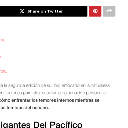
Share on Twitter
vaje
n
fora
ta la segunda edición de su libro enfocado en la naturaleza
con tiburones para ofrecer un viaje de sanación personal a
 cómo enfrentar los temores internos mientras se
ás temidas del océano.
igantes Del Pacífico