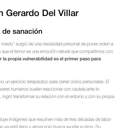
 Gerardo Del Villar
a de sanación
en miedo” surgió de una necesidad personal de poner orden a
lica que el temor es una emoción natural que compartimos con
r la propia vulnerabilidad es el primer paso para
un ejercicio terapéutico para cerrar ciclos personales. El
 seres humanos suelen reaccionar con cautela ante lo
 logró transformar su relación con el entorno y con su propia
incluye imágenes que resumen más de tres décadas de labor
o ya está lleno y ahora solo busca ayudar a otros. Su