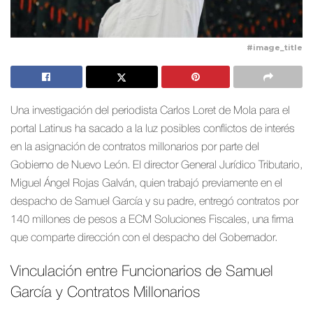
#image_title
Una investigación del periodista Carlos Loret de Mola para el
portal Latinus ha sacado a la luz posibles conflictos de interés
en la asignación de contratos millonarios por parte del
Gobierno de Nuevo León. El director General Jurídico Tributario,
Miguel Ángel Rojas Galván, quien trabajó previamente en el
despacho de Samuel García y su padre, entregó contratos por
140 millones de pesos a ECM Soluciones Fiscales, una firma
que comparte dirección con el despacho del Gobernador.
Vinculación entre Funcionarios de Samuel
García y Contratos Millonarios