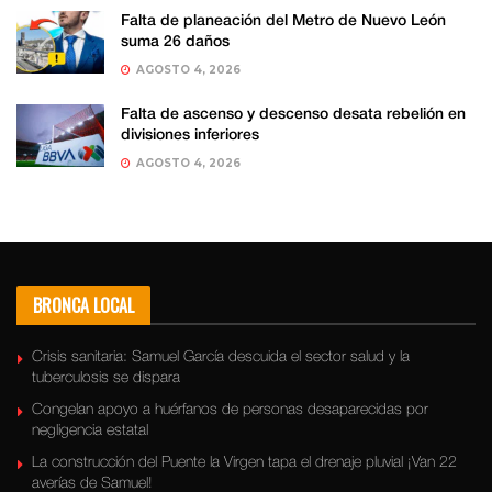
Falta de planeación del Metro de Nuevo León
suma 26 daños
AGOSTO 4, 2026
Falta de ascenso y descenso desata rebelión en
divisiones inferiores
AGOSTO 4, 2026
BRONCA LOCAL
Crisis sanitaria: Samuel García descuida el sector salud y la
tuberculosis se dispara
Congelan apoyo a huérfanos de personas desaparecidas por
negligencia estatal
La construcción del Puente la Virgen tapa el drenaje pluvial ¡Van 22
averías de Samuel!