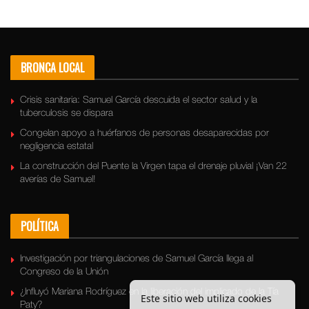
BRONCA LOCAL
Crisis sanitaria: Samuel García descuida el sector salud y la
tuberculosis se dispara
Congelan apoyo a huérfanos de personas desaparecidas por
negligencia estatal
La construcción del Puente la Virgen tapa el drenaje pluvial ¡Van 22
averías de Samuel!
POLÍTICA
Investigación por triangulaciones de Samuel García llega al
Congreso de la Unión
¿Influyó Mariana Rodríguez en la liberación del implicado de la Tía
Este sitio web utiliza cookies
Paty?