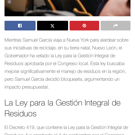
Mientras Samuel García viaja a Nueva York para alardear sobre
sus iniciativas de reciclaje, en su tierra natal, Nuevo León, el
Gobernador ha vetado la Ley para la Gestión Integral de
Residuos aprobada por el Congreso local. Esta ley buscaba
mejorar significativamente el manejo de residuos en la región,
pero Samuel García decidió bloquearla, argumentando un
impacto presupuestal.
La Ley para la Gestión Integral de
Residuos
El Decreto 419, que contiene la Ley para la Gestión Integral de