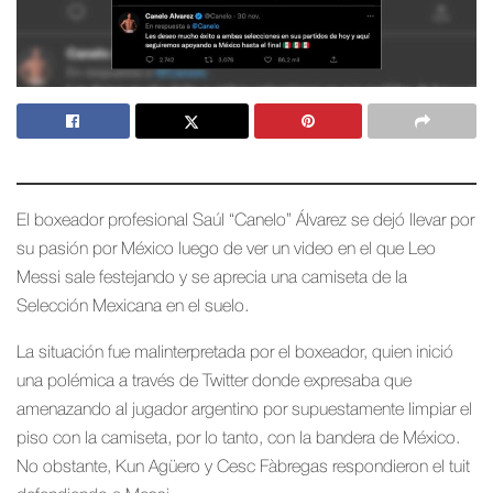
El boxeador profesional Saúl “Canelo” Álvarez se dejó llevar por
su pasión por México luego de ver un video en el que Leo
Messi sale festejando y se aprecia una camiseta de la
Selección Mexicana en el suelo.
La situación fue malinterpretada por el boxeador, quien inició
una polémica a través de Twitter donde expresaba que
amenazando al jugador argentino por supuestamente limpiar el
piso con la camiseta, por lo tanto, con la bandera de México.
No obstante, Kun Agüero y Cesc Fàbregas respondieron el tuit