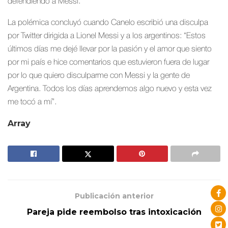
defendiendo a Messi.
La polémica concluyó cuando Canelo escribió una disculpa
por Twitter dirigida a Lionel Messi y a los argentinos: “Estos
últimos días me dejé llevar por la pasión y el amor que siento
por mi país e hice comentarios que estuvieron fuera de lugar
por lo que quiero disculparme con Messi y la gente de
Argentina. Todos los días aprendemos algo nuevo y esta vez
me tocó a mí”.
Array
Publicación anterior
Pareja pide reembolso tras intoxicación