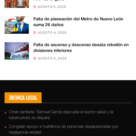
AGOSTO 5, 2026
Falta de planeación del Metro de Nuevo León
suma 26 daños
AGOSTO 4, 2026
Falta de ascenso y descenso desata rebelión en
divisiones inferiores
AGOSTO 4, 2026
BRONCA LOCAL
Crisis sanitaria: Samuel García descuida el sector salud y la
tuberculosis se dispara
Congelan apoyo a huérfanos de personas desaparecidas por
negligencia estatal