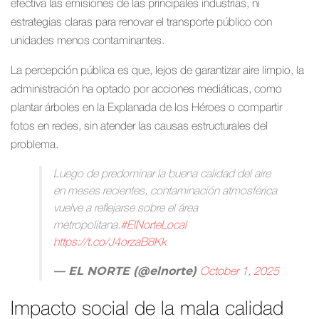
efectiva las emisiones de las principales industrias, ni
estrategias claras para renovar el transporte público con
unidades menos contaminantes.
La percepción pública es que, lejos de garantizar aire limpio, la
administración ha optado por acciones mediáticas, como
plantar árboles en la Explanada de los Héroes o compartir
fotos en redes, sin atender las causas estructurales del
problema.
Luego de predominar la buena calidad del aire
en meses recientes, contaminación atmosférica
vuelve a reflejarse sobre el área
metropolitana.
#ElNorteLocal
https://t.co/J4orzaB8Kk
— EL NORTE (@elnorte)
October 1, 2025
Impacto social de la mala calidad